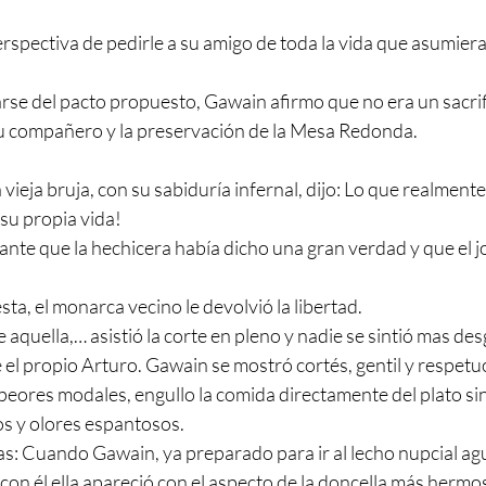
rspectiva de pedirle a su amigo de toda la vida que asumiera 
rse del pacto propuesto, Gawain afirmo que no era un sacrifi
su compañero y la preservación de la Mesa Redonda.
 vieja bruja, con su sabiduría infernal, dijo: Lo que realmente
 su propia vida!
ante que la hechicera había dicho una gran verdad y que el j
uesta, el monarca vecino le devolvió la libertad.
quella,… asistió la corte en pleno y nadie se sintió mas des
e el propio Arturo. Gawain se mostró cortés, gentil y respetuo
 peores modales, engullo la comida directamente del plato sin
os y olores espantosos.
as: Cuando Gawain, ya preparado para ir al lecho nupcial ag
con él ella apareció con el aspecto de la doncella más hermo