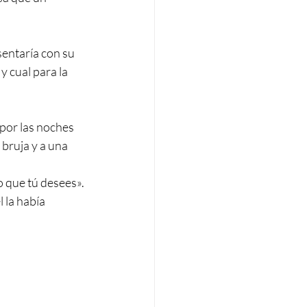
sentaría con su 
y cual para la 
 por las noches 
bruja y a una 
o que tú desees». 
 la había 