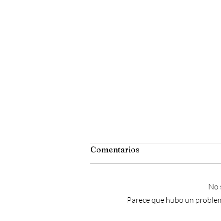
¿¿TE COMUNICAS DE
Comentarios
FORMA EFECTIVA??
TEST COMUNICACIÓ EFECTIVA
No 
Amb la prova següent podràs
avaluar si aconsegueixes
Parece que hubo un problema 
comunicar-te eficaçment amb els