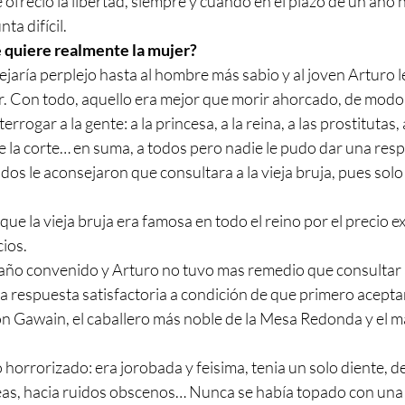
 ofreció la libertad, siempre y cuando en el plazo de un año ha
ta difícil.
 quiere realmente la mujer?
aría perplejo hasta al hombre más sabio y al joven Arturo l
r. Con todo, aquello era mejor que morir ahorcado, de modo
rrogar a la gente: a la princesa, a la reina, a las prostitutas, 
de la corte… en suma, a todos pero nadie le pudo dar una res
dos le aconsejaron que consultara a la vieja bruja, pues solo e
a que la vieja bruja era famosa en todo el reino por el precio 
ios.
l año convenido y Arturo no tuvo mas remedio que consultar a
na respuesta satisfactoria a condición de que primero aceptar
con Gawain, el caballero más noble de la Mesa Redonda y el m
o horrorizado: era jorobada y feisima, tenia un solo diente, d
s, hacia ruidos obscenos… Nunca se había topado con una c