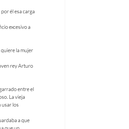
por él esa carga 
cio excesivo a 
 quiere la mujer 
oven rey Arturo 
garrado entre el 
so. La vieja 
 usar los 
uardaba a que 
sa que un 