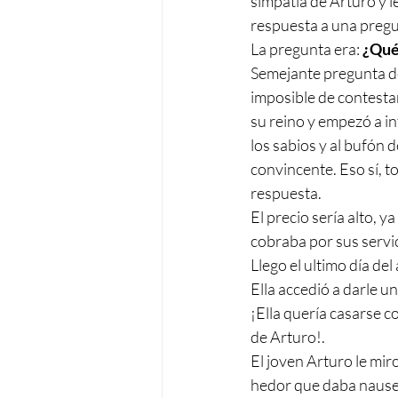
simpatía de Arturo y le
respuesta a una pregun
La pregunta era: 
¿Qué
Semejante pregunta dej
imposible de contesta
su reino y empezó a inte
los sabios y al bufón 
convincente. Eso sí, to
respuesta.
El precio sería alto, y
cobraba por sus servic
Llego el ultimo día de
Ella accedió a darle u
¡Ella quería casarse 
de Arturo!.
El joven Arturo le mir
hedor que daba nausea