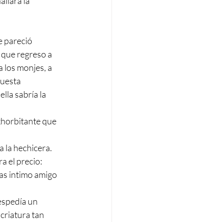
llara la 
e pareció 
 que regreso a 
a los monjes, a 
puesta 
lla sabría la 
exhorbitante que 
 la hechicera. 
a el precio:
as intimo amigo 
espedía un 
riatura tan 