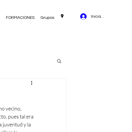
Iniciar sesión
FORMACIONES
Grupos
no vecino, 
o, pues tal era 
 juventud y la 