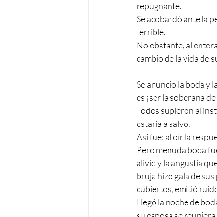
repugnante.
Se acobardó ante la pe
terrible.
No obstante, al entera
cambio de la vida de 
Se anuncio la boda y la
es ¡ser la soberana de
Todos supieron al inst
estaría a salvo.
Así fue: al oír la resp
Pero menuda boda fue a
alivio y la angustia qu
bruja hizo gala de sus
cubiertos, emitió ruid
Llegó la noche de bod
su esposa se reuniera 