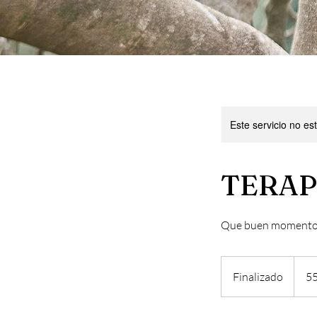
Este servicio no e
TERAP
Que buen momento p
55
euros
Finalizado
F
55
i
n