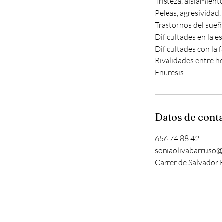
Tristeza, aislamient
Peleas, agresividad,
Trastornos del sue
Dificultades en la e
Dificultades con la f
Rivalidades entre h
Enuresis
Datos de cont
656 74 88 42
soniaolivabarruso
Carrer de Salvador E