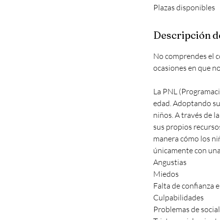
Plazas disponibles
a
l
i
Descripción de
z
a
No comprendes el co
d
ocasiones en que n
o
La PNL (Programació
edad. Adoptando su 
niños. A través de 
sus propios recursos
manera cómo los ni
únicamente con una 
Angustias
Miedos
Falta de confianza 
Culpabilidades
Problemas de social