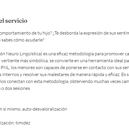
l servicio
mportamiento de tu hijo? ¿Te desborda la expresión de sus senti
o sabes cómo ayudarle?
n Neuro Lingüística) es una eficaz metodología para promover ca
vertiente más simbólica, se convierte en una herramienta ideal pa
la PNL, los menores son capaces de ponerse en contacto con sus sen
 internos y resolver sus malestares de manera rápida y eficaz. Es 
ños conectan con esta metodología, obteniendo muchas veces ca
o dos sesiones.
en sí mismo, auto-desvaloralización
ización, timidez