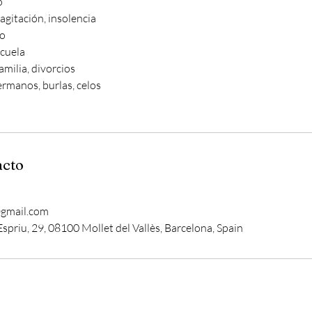
o
 agitación, insolencia
ño
scuela
amilia, divorcios
ermanos, burlas, celos
acto
@gmail.com
spriu, 29, 08100 Mollet del Vallès, Barcelona, Spain