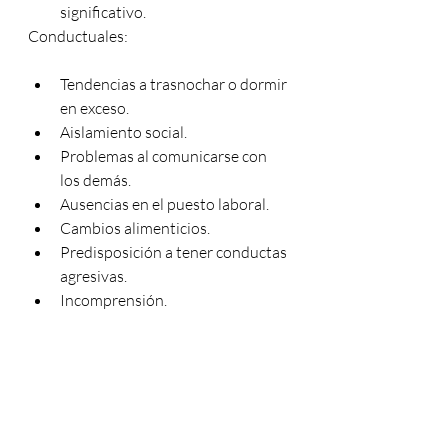
significativo.
Conductuales:
Tendencias a trasnochar o dormir 
en exceso.
Aislamiento social.
Problemas al comunicarse con 
los demás.
Ausencias en el puesto laboral.
Cambios alimenticios.
Predisposición a tener conductas 
agresivas.
Incomprensión.
Adicciones a fármacos, tabaco, 
alcohol, drogas, café...
Prevención
Como has podido observar en el 
artículo el estrés laboral puede 
incapacitarnos en nuestra vida diaria. 