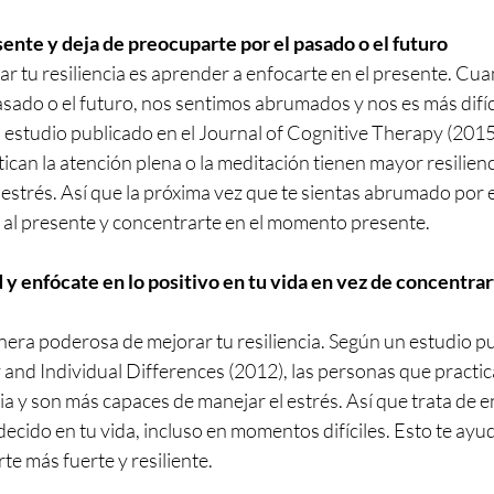
sente y deja de preocuparte por el pasado o el futuro
r tu resiliencia es aprender a enfocarte en el presente. Cu
ado o el futuro, nos sentimos abrumados y nos es más difíci
n estudio publicado en el Journal of Cognitive Therapy (201
ican la atención plena o la meditación tienen mayor resilienc
estrés. Así que la próxima vez que te sientas abrumado por e
r al presente y concentrarte en el momento presente.
d y enfócate en lo positivo en tu vida en vez de concentrar
nera poderosa de mejorar tu resiliencia. Según un estudio pu
 and Individual Differences (2012), las personas que practica
ia y son más capaces de manejar el estrés. Así que trata de 
decido en tu vida, incluso en momentos difíciles. Esto te ayu
rte más fuerte y resiliente.