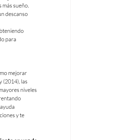
s más sueño. 
un descanso 
obteniendo 
do para 
ómo mejorar 
 (2014), las 
mayores niveles 
frentando 
 ayuda 
iones y te 