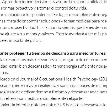
 Aprende a tomar decisiones y asume la responsabilidad de 
 ser más proactivo y a tomar el control de tu vida.
ra solucionar los problemas: En lugar de simplemente queja
as, trata de encontrar soluciones y tomar medidas para res
no» con asertividad: hazlo cuando sientas que tienes demasi
se ajuste a tus metas y valores. Esto te ayudará a ser más pro
ue es importante para ti.
tante proteger tu tiempo de descanso para mejorar tu resi
las respuestas más relevantes a la pregunta de cómo aumenta
cidad: estar bien descansado y tener energía suficiente nos a
emas.
icado en el Journal of Occupational Health Psychology (2012
canso tienen mayor resiliencia y son más capaces de manejar
 asegúrate de dedicar tiempo a ti mismo y descansar adecua
ara reflexionar, meditar o simplemente relajarte.
omienda intentar obtener entre 7 y 9 horas de descanso a lo la