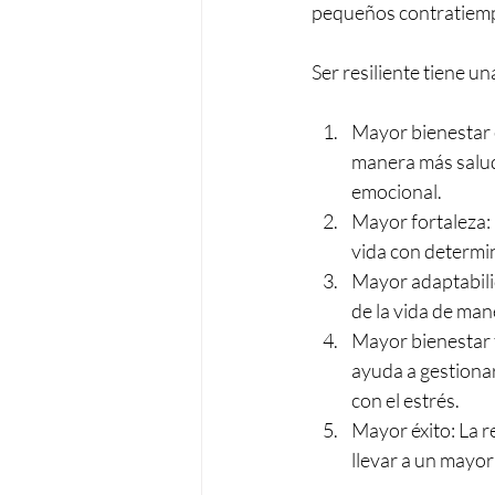
pequeños contratiemp
Ser resiliente tiene un
Mayor bienestar e
manera más saluda
emocional.
Mayor fortaleza: 
vida con determin
Mayor adaptabilid
de la vida de man
Mayor bienestar f
ayuda a gestiona
con el estrés.
Mayor éxito: La r
llevar a un mayor 