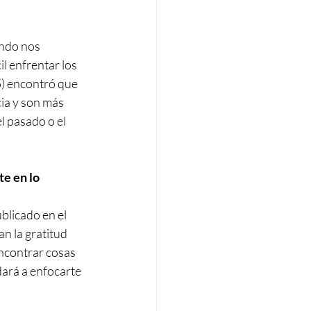
ando nos 
l enfrentar los 
5) encontró que 
ia y son más 
l pasado o el 
te en lo 
blicado en el 
n la gratitud 
encontrar cosas 
dará a enfocarte 