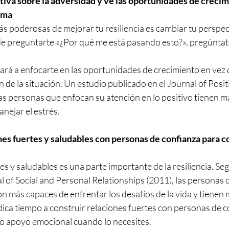
tiva sobre la adversidad y ve las oportunidades de crecim
ema
 poderosas de mejorar tu resiliencia es cambiar tu perspect
de preguntarte «¿Por qué me está pasando esto?», pregúnta
ará a enfocarte en las oportunidades de crecimiento en vez 
ón de la situación. Un estudio publicado en el Journal of Posi
s personas que enfocan su atención en lo positivo tienen may
nejar el estrés.
nes fuertes y saludables con personas de confianza para c
es y saludables es una parte importante de la resiliencia. Se
l of Social and Personal Relationships (2011), las personas 
n más capaces de enfrentar los desafíos de la vida y tienen
edica tiempo a construir relaciones fuertes con personas de c
o apoyo emocional cuando lo necesites.