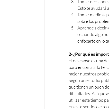
Tomar decisiones:
Esto te ayudará a
Tomar medidas pa
sobre los problem
Aprende a decir «
o cuando algo no 
enfocarte en lo q
2- ¿Por qué es impor
El descanso es una de 
para encontrar la feli
mejor nuestros probl
Según un estudio publ
que tienen un buen des
dificultades. Así que
utilizar este tiempo p
En este sentido se rec