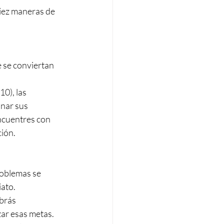
diez maneras de 
e se conviertan 
0), las 
nar sus 
ncuentres con 
ción.
roblemas se 
iato.
brás 
zar esas metas.