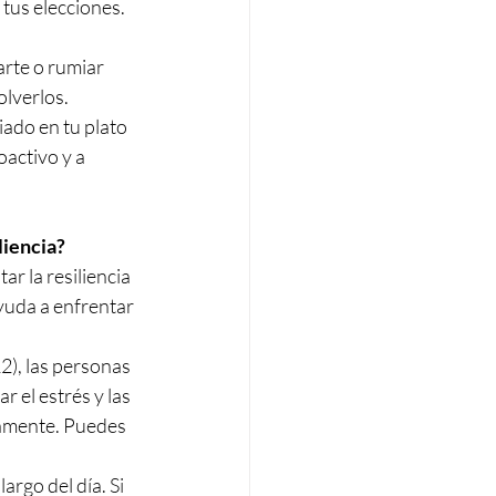
tus elecciones. 
rte o rumiar 
olverlos.
ado en tu plato 
activo y a 
liencia?
r la resiliencia 
yuda a enfrentar 
), las personas 
 el estrés y las 
damente. Puedes 
rgo del día. Si 