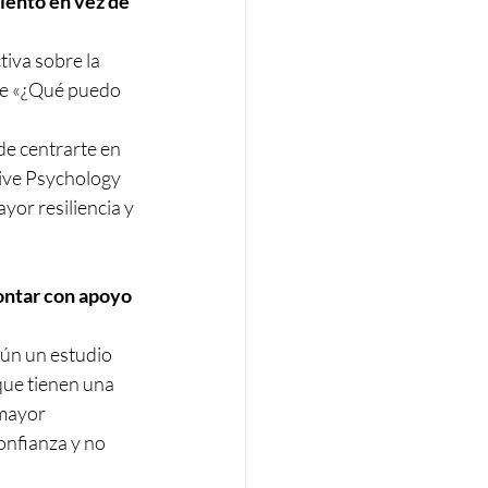
iento en vez de 
iva sobre la 
te «¿Qué puedo 
de centrarte en 
tive Psychology 
or resiliencia y 
ontar con apoyo 
gún un estudio 
que tienen una 
 mayor 
onfianza y no 