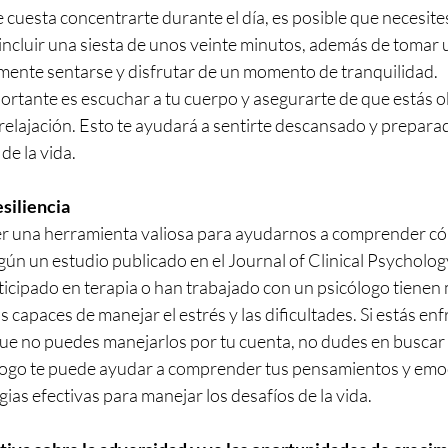
e cuesta concentrarte durante el día, es posible que necesite
incluir una siesta de unos veinte minutos, además de tomar 
mente sentarse y disfrutar de un momento de tranquilidad.
portante es escuchar a tu cuerpo y asegurarte de que estás 
relajación. Esto te ayudará a sentirte descansado y prepara
de la vida.
esiliencia
er una herramienta valiosa para ayudarnos a comprender c
egún un estudio publicado en el Journal of Clinical Psychology
icipado en terapia o han trabajado con un psicólogo tienen 
s capaces de manejar el estrés y las dificultades. Si estás en
que no puedes manejarlos por tu cuenta, no dudes en buscar
logo te puede ayudar a comprender tus pensamientos y emoc
ias efectivas para manejar los desafíos de la vida.