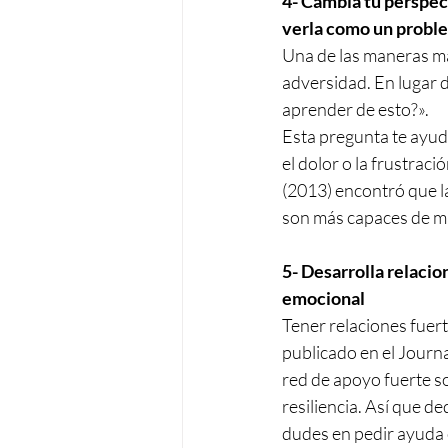
4- Cambia tu perspec
verla como un probl
Una de las maneras más
adversidad. En lugar 
aprender de esto?».
Esta pregunta te ayud
el dolor o la frustraci
(2013) encontró que la
son más capaces de ma
5- Desarrolla relacio
emocional
Tener relaciones fuert
publicado en el Journa
red de apoyo fuerte so
resiliencia. Así que d
dudes en pedir ayuda 