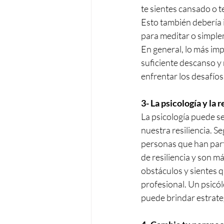
te sientes cansado o t
Esto también debería 
para meditar o simple
En general, lo más im
suficiente descanso y 
enfrentar los desafíos 
3- La psicología y la r
La psicología puede s
nuestra resiliencia. S
personas que han part
de resiliencia y son má
obstáculos y sientes 
profesional. Un psicó
puede brindar estrateg